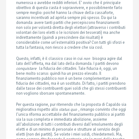
numerosa o avrebbe redditi inferiori. E’ ovvio che il principale
obiettivo di questa casta è sopravvivere, e possibilmente farlo
sempre meglio: poiché hanno la chiave della cassaforte,
saranno incentivati ad aprirla sempre più spesso. Da qui la
domanda: avere tanti partiti che percepiscono finanziamenti
non solo per volontà diretta degli elettori (attraverso i contributi
volontari dei loro eletti o le iscrizioni dei tesserati) ma anche
indirettamente (quindi a prescindere dai risultati) è
considerabile come un’esternalità positiva? Con tutti gli sforzi e
tutta la fantasia, non riesco a credere che sia così.
Questo, infatti, è il classico caso in cui
non
bisogna agire dal
lato dell’offerta, ma dal lato della domanda. I partiti devono
conquistare
la fiducia dei cittadini. Tale fiducia è, oggi, un
bene molto scarso: quindi ha un prezzo elevato. Il
finanziamento pubblico non è un bene complementare alla
fiducia dei cittadini, ma è un sostituto. Di fatto, i partiti prendono
dalle tasse dei contribuenti quei soldi che gli stessi contribuenti
non vogliono sborsare spontaneamente.
Per questa ragione, pur ritenendo che la proposta di Capaldo sia
migliorativa rispetto allo
status quo
, rimango convinto che oggi
l’unica riforma accettabile del finanziamento pubblico ai partiti
sia la sua completa e immediata abolizione, assieme
all’abolizione di tutti i contributi diversi dall’emolumento degli
eletti e di un minimo di personale e strutture al servizio degli
eletti (non dei partiti). Se volete i miei soldi, chiedetemeli. Ma,