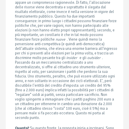
appare un compromesso ragionevole. Di fatto, l’allocazione
delle risorse viene decentrata e soprattutto è slegata dal
risultato elettorale, come invece é nella versione in vigore del
finanziamento pubblico. Questo ha due importanti
conseguenze: in primo luogo i cittadini possono finanziare forze
politiche che, per varie ragioni, non hanno partecipato alle
elezioni (o non hanno eletto propri rappresentanti); secondo, e
più importante, un corollario è che in tal modo possono
finanziare forze politiche
nuove
. Viene quindi meno la
perversione anti-competitiva (e quindi anti-democratica)
dell’attuale sistema, che eleva una enorme barriera all’ingresso
per chi si presenti alle elezioni per la prima volta, e traccia un
discrimine molto pesante tra gli
insider
e gli
outsider
.
Passando da un meccanismo centralizzato a uno
decentralizzato, si offre al cittadino uno strumento ulteriore,
rispetto al voto, per sanzionare i partiti che perdono la sua
fiducia. Uno strumento, peraltro, che può essere utilizzato ogni
anno, e non soltanto in occasione dei cicli elettorali. E’, però
discutibile l’entità del credito d’imposta: un credito del 95%
(fino a 2.000 euro) implica infatti la possibilità per i cittadini di
“regalare” soldi ai partiti, senza particolare sacrificio. Non
voglio spingermi a immaginare che i partiti paghino 200 euro a
un cittadino per ottenerne in cambio una donazione da 2.000
(che al cittadino stesso “costa” 100 euro, cioè il 5%) ma a
pensare male si fa peccato eccetera. Questo mi porta al
secondo punto.
Quanto?
Su questo fronte, la proposta inizia a incrinarsi. Sono