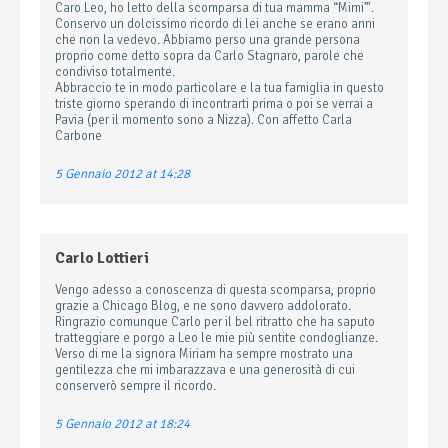
Caro Leo, ho letto della scomparsa di tua mamma “Mimi'”.
Conservo un dolcissimo ricordo di lei anche se erano anni
che non la vedevo. Abbiamo perso una grande persona
proprio come detto sopra da Carlo Stagnaro, parole che
condiviso totalmente.
Abbraccio te in modo particolare e la tua famiglia in questo
triste giorno sperando di incontrarti prima o poi se verrai a
Pavia (per il momento sono a Nizza). Con affetto Carla
Carbone
5 Gennaio 2012 at 14:28
Carlo Lottieri
Vengo adesso a conoscenza di questa scomparsa, proprio
grazie a Chicago Blog, e ne sono davvero addolorato.
Ringrazio comunque Carlo per il bel ritratto che ha saputo
tratteggiare e porgo a Leo le mie più sentite condoglianze.
Verso di me la signora Miriam ha sempre mostrato una
gentilezza che mi imbarazzava e una generosità di cui
conserverò sempre il ricordo.
5 Gennaio 2012 at 18:24