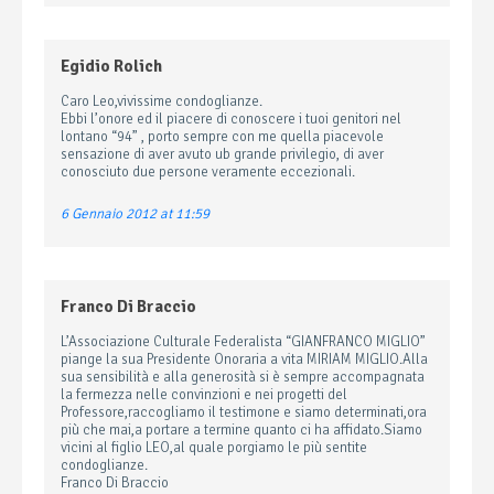
Egidio Rolich
Caro Leo,vivissime condoglianze.
Ebbi l’onore ed il piacere di conoscere i tuoi genitori nel
lontano “94” , porto sempre con me quella piacevole
sensazione di aver avuto ub grande privilegio, di aver
conosciuto due persone veramente eccezionali.
6 Gennaio 2012 at 11:59
Franco Di Braccio
L’Associazione Culturale Federalista “GIANFRANCO MIGLIO”
piange la sua Presidente Onoraria a vita MIRIAM MIGLIO.Alla
sua sensibilità e alla generosità si è sempre accompagnata
la fermezza nelle convinzioni e nei progetti del
Professore,raccogliamo il testimone e siamo determinati,ora
più che mai,a portare a termine quanto ci ha affidato.Siamo
vicini al figlio LEO,al quale porgiamo le più sentite
condoglianze.
Franco Di Braccio