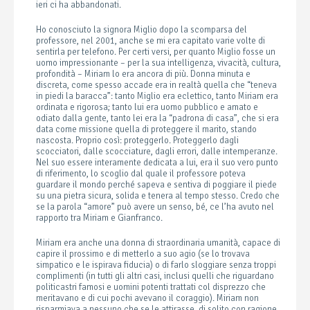
ieri ci ha abbandonati.
Ho conosciuto la signora Miglio dopo la scomparsa del
professore, nel 2001, anche se mi era capitato varie volte di
sentirla per telefono. Per certi versi, per quanto Miglio fosse un
uomo impressionante – per la sua intelligenza, vivacità, cultura,
profondità – Miriam lo era ancora di più. Donna minuta e
discreta, come spesso accade era in realtà quella che “teneva
in piedi la baracca”: tanto Miglio era eclettico, tanto Miriam era
ordinata e rigorosa; tanto lui era uomo pubblico e amato e
odiato dalla gente, tanto lei era la “padrona di casa”, che si era
data come missione quella di proteggere il marito, stando
nascosta. Proprio così: proteggerlo. Proteggerlo dagli
scocciatori, dalle scocciature, dagli errori, dalle intemperanze.
Nel suo essere interamente dedicata a lui, era il suo vero punto
di riferimento, lo scoglio dal quale il professore poteva
guardare il mondo perché sapeva e sentiva di poggiare il piede
su una pietra sicura, solida e tenera al tempo stesso. Credo che
se la parola “amore” può avere un senso, bé, ce l’ha avuto nel
rapporto tra Miriam e Gianfranco.
Miriam era anche una donna di straordinaria umanità, capace di
capire il prossimo e di metterlo a suo agio (se lo trovava
simpatico e le ispirava fiducia) o di farlo sloggiare senza troppi
complimenti (in tutti gli altri casi, inclusi quelli che riguardano
politicastri famosi e uomini potenti trattati col disprezzo che
meritavano e di cui pochi avevano il coraggio). Miriam non
risparmiava a nessuno che se le attirasse, di solito con ragione,