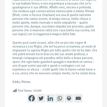
le sue battute feroci; e non risparmiava a nessuno che se lo
guadagnasse il suo affetto. Affetto vero, sincero e profondo,
che rendeva ogni conversazione interessante e intima. Miriam
(Mimì, come si faceva chiamare) era una di quelle rarissime
persone che sanno essere, al tempo stesso, molto chiuse e
molto aperte, molto riservate e molto empatiche – quelle
persone che, dunque, suscitano empatia nel prossimo, quelle
persone che si muovono nella loro casa (nella sua cucina, nel
suo regno) con la leggerezza magica delle fate.
Questo post vuole essere, oltre che un piccolo segno di
vicinanza a Leo Miglio, che ieri ha perso la mamma, un modo di
ringraziare la signora Miglio per tutto quello che mi ha dato. Ora
che potrà tornare tra le braccia del suo amato profesùr, e
tenergli compagnia nel paradiso delle belle e brave persone,
spero che ogni tanto guarderà quaggiù e manderà un sorriso –
uno di quei sorrisi speciali e aperti e contagiosi con cui
esprimeva se stessa – a tutti quelli che le hanno voluto bene e
a cui, senza che ne avessero sempre merito, lei ha voluto bene.
Addio, Miriam.
Post Views:
10289