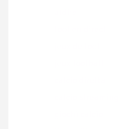
atdhe
foot en direct
jeux de foot
jeux football
calcio diretta
calcio streaming
giochi calcio