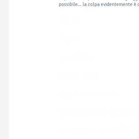
possibile… la colpa evidentemente è di
lig tv
ligtv
maç izle
canlı maç
футбол онлайн
трансляция футбо
смотреть онлайн ф