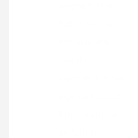
juegos futbol
futbol online
futbol gratis
roja directa
jogos de futebol
jogo de futebol
futebol online
assistir tv