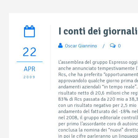
I conti dei giornal
Oscar Giannino
/
0
22
L’assemblea del gruppo Espresso oggi
APR
anche annunciato tempestivamente l’
Rcs, che ha preferito “opportunamente
2009
approvandolo qualche giorno prima del
andamenti aziendali “in tempo reale”
risultato netto di 20,6 milioni che re
83% di Rcs passata da 220 mio a 38,3
con un risultato negativo per 2,5 mio 
andamento del fatturato del -18% nel 
nel 2008, il gruppo editoriale control
per primo l’assordante coro di autoin
conclusa la nomina dei “nuovi” diretto
in poi le cifre parleranno un linguagg