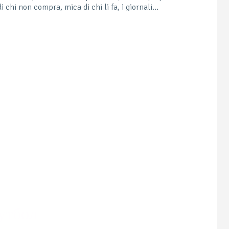
 chi non compra, mica di chi li fa, i giornali…
л
утбол