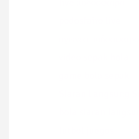
live ποδόσφαιρο
podosfairo live
αγωνεσ ποδοσφαιρ
video sepak bola
game bola sepak
Siaran Langsung S
bola siaran langsu
futbol juegos