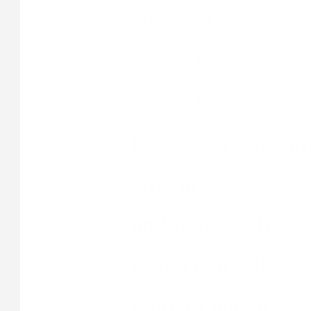
смотреть футбол
soccer live
soccer tv
live soccer stream
stream soccer
online football
watch football
football match