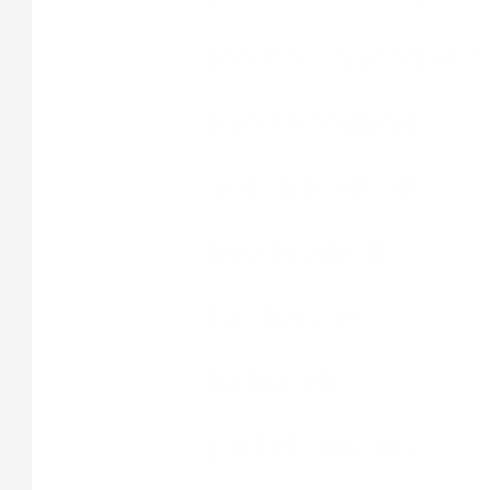
football streaming
live streaming
watch football
live football
football tv
futbol vivo
partido en vivo