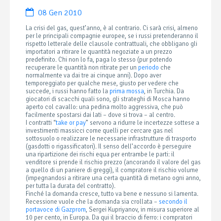
08 Gen 2010
La crisi del gas, quest’anno, è al contrario. Ci sarà crisi, almeno
per le principali compagnie europee, se i russi pretenderanno il
rispetto letterale delle clausole contrattuali, che obbligano gli
importatori a ritirare le quantità negoziate a un prezzo
predefinito. Chi non lo fa, paga lo stesso (pur potendo
recuperare le quantità non ritirate per un
periodo
che
normalmente va dai tre ai cinque anni). Dopo aver
temporeggiato per qualche mese, giusto per vedere che
succede, i russi hanno fatto la
prima mossa
, in Turchia. Da
giocatori di scacchi quali sono, gli strateghi di Mosca hanno
aperto col cavallo: una pedina molto aggressiva, che può
facilmente spostarsi dai lati – dove si trova – al centro.
I contratti “
take or pay
” servono a ridurre le incertezze sottese a
investimenti massicci come quelli per cercare gas nel
sottosuolo o realizzare le necessarie infrastrutture di trasporto
(gasdotti o rigassificatori). Il senso dell’accordo è perseguire
una ripartizione dei rischi equa per entrambe le parti: il
venditore si prende il rischio prezzo (ancorando il valore del gas
a quello di un paniere di greggi), il compratore il rischio volume
(impegnandosi a ritirare una certa quantità di metano ogni anno,
per tutta la durata del contratto).
Finché la domanda cresce, tutto va bene e nessuno si lamenta.
Recessione vuole che la domanda sia crollata –
secondo il
portavoce di Gazprom
, Sergei Kupriyanov, in misura superiore al
10 per cento, in Europa. Da qui il braccio di ferro: i compratori